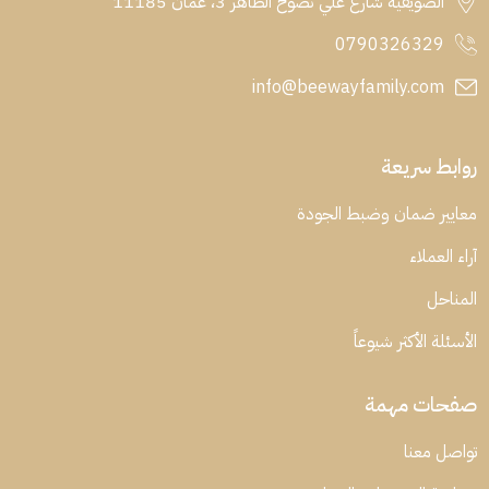
الصويفية شارع علي نصوح الطاهر 3، عمان 11185
0790326329
info@beewayfamily.com
روابط سريعة
معايير ضمان وضبط الجودة
آراء العملاء
المناحل
الأسئلة الأكثر شيوعاً
صفحات مهمة
تواصل معنا