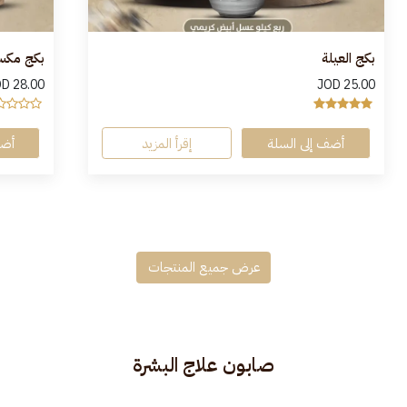
بكج العيلة
بكج مكس 
OD
28.00
JOD
25.00
أضف إلى السلة
إقرأ المزيد
أضف
عرض جميع المنتجات
صابون علاج البشرة