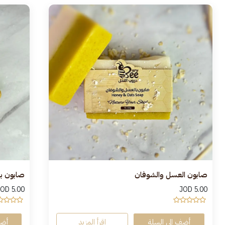
صابون العسل والشوفان
صابون با
JOD
5.00
JOD
5.00
أضف إلى السلة
إقرأ المزيد
أضف