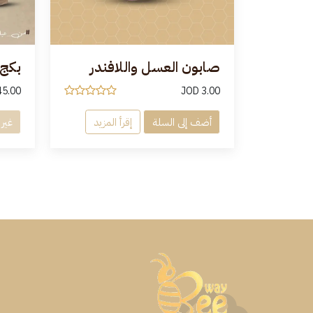
صابون العسل واللافندر
بكج
45.00
JOD
3.00
أضف إلى السلة
إقرأ المزيد
غير 