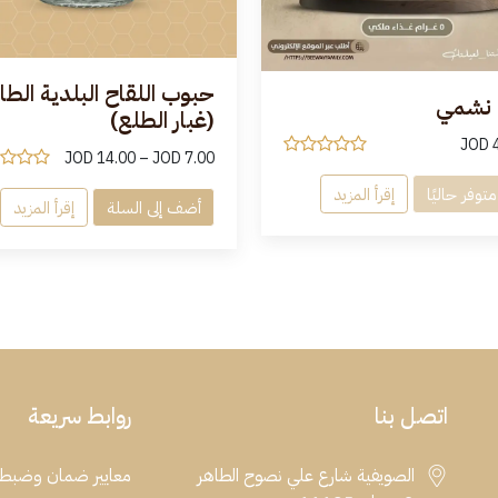
حبوب اللقاح البلدية الطا
 نشمي
(غبار الطلع)
JOD
JOD
14.00
–
JOD
7.00
متوفر حاليًا
إقرأ المزيد
أضف إلى السلة
إقرأ المزيد
اتصل بنا
روابط سريعة
الصويفية شارع علي نصوح الطاهر
معايير ضمان وضبط 