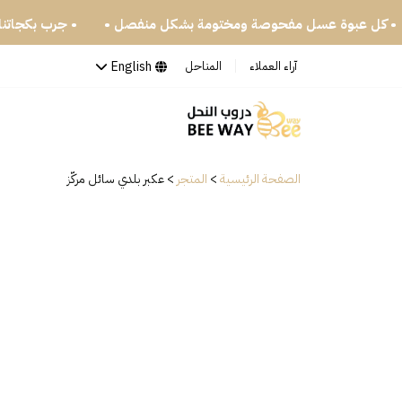
• كل عبوة عسل مفحوصة ومختومة بشكل منفصل •
• جر
English
آراء العملاء
المناحل
الصفحة الرئيسية
>
المتجر
>
عكبر بلدي سائل مركّز