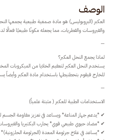
الوصف
العكبر (البروبوليس) هو مادة صمغية طبيعية يجمعها النحل 
والفيروسات والفطريات، مما يجعله مكونًا طبيعيًا فعالًا لد
—
لماذا يجمع النحل العكبر؟
يستخدم النحل العكبر لتعقيم الخلايا من الميكروبات المخت
للخارج فيقوم بتحطنيطها باستخدام مادة العكبر وأيضاً يس
—
الاستخدامات الطبية للعكبر ( مثبتة علمياً)
✔ *يدعم جهاز المناعة* ويساعد في تعزيز مقاومة الجسم ل
✔ *مضاد حيوي طبيعي قوي* يحارب البكتيريا والفيروسات
✔ *يساعد في علاج جرثومة المعدة (الجرثومة الحلزونية)*