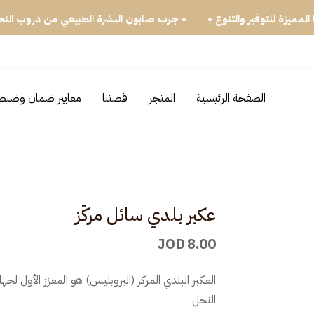
ب بكجاتنا المميزة للتوفير والتنوع •
• جرب صابون البشرة الطبيعي من
الصفحة الرئيسية
المتجر
قصتنا
معايير ضمان وضبط 
عكبر بلدي سائل مركّز
JOD
8.00
العكبر البلدي المركز (البروبليس) هو المعزز الأول لج
النحل.