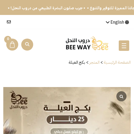
جاتنا المميزة للتوفير والتنوع •
• جرب صابون البشرة الطبيعي من دروب النحل! •
English
0
الصفحة الرئيسية
>
المتجر
>
بكج العيلة