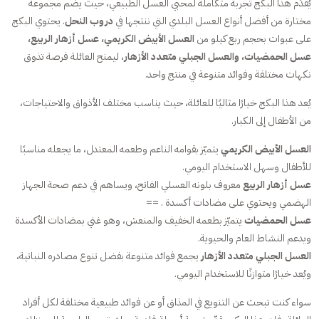
يُقدَّم هذا البكج تجربة متكاملة لمحبي العسل الطبيعي، حيث يضم مجموعة
مختارة من أفضل أنواع العسل البلدي التي ننتجها في
دروب النحل
. يحتوي البكج
على عبوات بحجم ربع كيلو من
العسل الأبيض الكريمي، عسل أزهار الربيع،
عسل الحمضيات، والعسل الجبلي متعدد الأزهار
، ليمنح العائلة فرصة تذوق
نكهات مختلفة وفوائد متنوعة في منتج واحد.
يُعد هذا البكج خيارًا مثاليًا للعائلة، حيث يناسب مختلف الأذواق والاحتياجات،
من الأطفال إلى الكبار.
العسل الأبيض الكريمي
يتميّز بقوامه الناعم وطعمه المعتدل، ما يجعله مناسبًا
للأطفال وسهل الاستخدام اليومي.
عسل أزهار الربيع
معروف بلونه العسلي الفاتح، ويساهم في دعم صحة الجهاز
الهضمي ويحتوي على مضادات أكسدة . ==
عسل الحمضيات
يتميّز بطعمه الخفيف والمنعش، وهو غني بمضادات الأكسدة
ويدعم النشاط العام والحيوية.
العسل الجبلي متعدد الأزهار
يجمع فوائد متنوعة بفضل تنوع مصادره النباتية،
ويُعد خيارًا متوازنًا للاستخدام اليومي.
سواء كنت تبحث عن التنويع في المذاق أو عن فوائد طبيعية مختلفة لكل أفراد