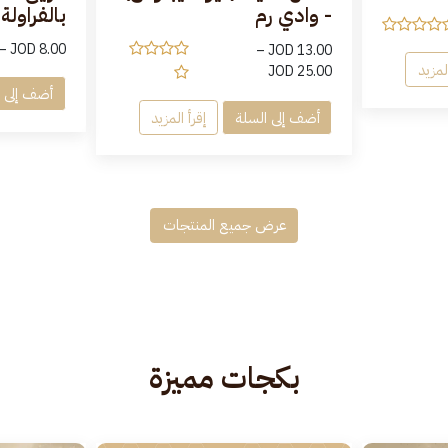
- وادي رم
بالفراولة
–
JOD
8.00
–
JOD
13.00
المزيد
JOD
25.00
أضف إلى ا
أضف إلى السلة
إقرأ المزيد
عرض جميع المنتجات
بكجات مميزة