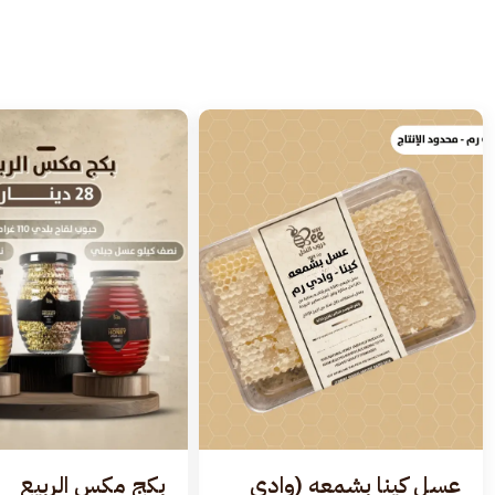
عسل كينا بشمعه (وادي
بكج مكس الربيع