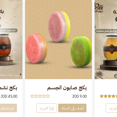
بكج صابون الجسم
بكج نشم
JOD
45.00
JOD
9.00
المزيد
أضف إلى السلة
إقرأ المزيد
غير متوفر ح