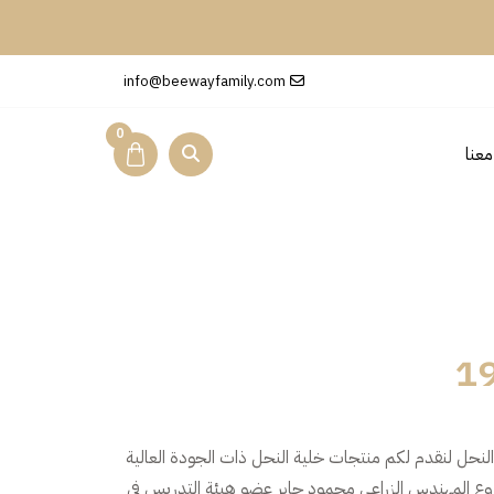
info@beewayfamily.com
0
عنا
ي تربية النحل لنقدم لكم منتجات خلية النحل ذات الجودة العالية
روع المهندس الزراعي محمود جابر عضو هيئة التدريس في