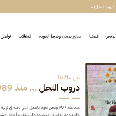
ابون البشرة الطبيعي من دروب النحل! •
لمتجر
قصتنا
معايير ضمان وضبط الجودة
المقالات
تواصل م
عن عائلتنا
دروب النحل
... منذ 1989
منذ عام ١٩٨٩ ونحن نقوم بالعمل الذي نحبه ف
والمعلومة العلمية الصحيحة والدقيقة، بدأ هذا المش