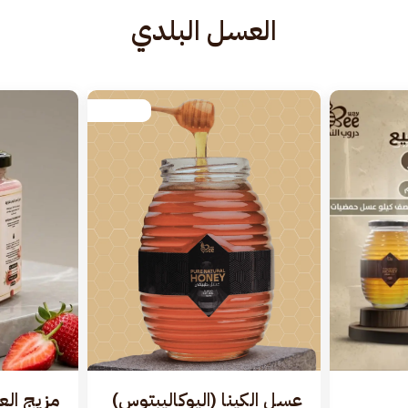
العسل البلدي
عسل الكينا (اليوكاليبتوس)
مزيج الع