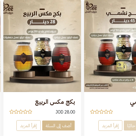
ي
بكج مكس الربيع
JOD
28.00
اليًا
إقرأ المزيد
أضف إلى السلة
إقرأ المزيد