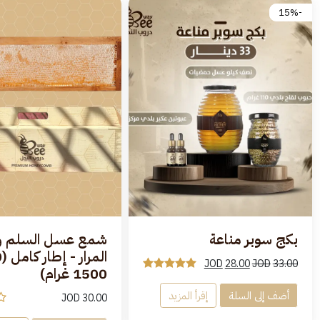
-15%
بكج سوبر مناعة
شمع عسل السلم 
JOD
28.00
JOD
33.00
1500 غرام)
أضف إلى السلة
إقرأ المزيد
JOD
30.00