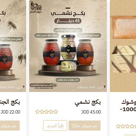
وشوك
بكج نشمي
بكج الج
المرار - إطار كامل (1000-
JOD
22.00
JOD
45.00
غير متوفر حاليًا
إقرأ المزيد
غير متوفر ح