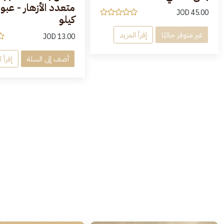
متعدد الأزهار - عب
JOD
45.00
كيلو
غير متوفر حاليًا
إقرأ المزيد
JOD
13.00
أضف إلى السلة
إقرأ 