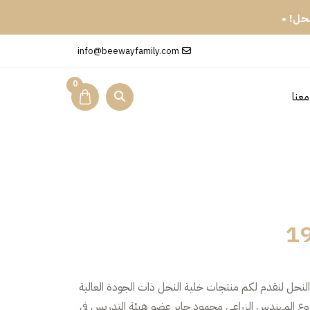
شرة الطبيعي من دروب النحل! •
info@beewayfamily.com
0
عنا
ي تربية النحل لنقدم لكم منتجات خلية النحل ذات الجودة العالية
روع المهندس الزراعي محمود جابر عضو هيئة التدريس في