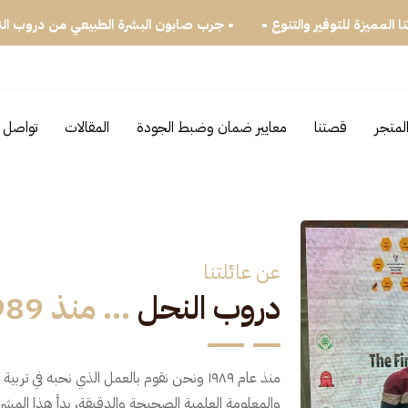
نفصل •
• جرب بكجاتنا المميزة للتوفير والتنوع •
• جرب صابون الب
لمتجر
قصتنا
معايير ضمان وضبط الجودة
المقالات
تواصل م
عن عائلتنا
دروب النحل
... منذ 1989
منذ عام ١٩٨٩ ونحن نقوم بالعمل الذي نحبه ف
والمعلومة العلمية الصحيحة والدقيقة، بدأ هذا المش