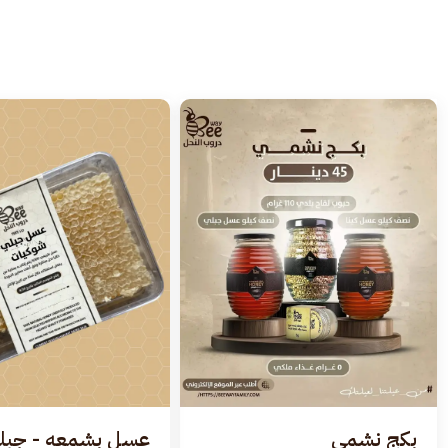
بكج نشمي
عسل بشمعه - جبل