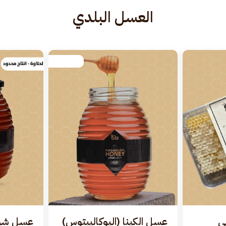
العسل البلدي
ي
عسل الكينا (اليوكاليبتوس)
عسل شوك 