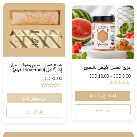
شمع عسل السلم وشوك المرار -
مزيج العسل الأبيض بالبطيخ
إطار كامل (1000-1500 غرام)
JOD
18.00
–
JOD
9.00
JOD
30.00
أضف إلى السلة
غير متوفر حاليًا
إقرأ المزيد
إقرأ المزيد