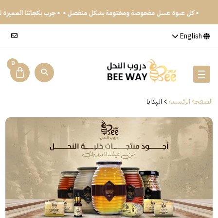
• كل عبوة عسل مفحوصة ومختومة بشكل منفصل •
• جرب بكجاتنا المميزة
English
0
الصفحة الرئيسية
>
الهدايا