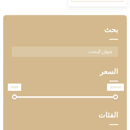
بحث
السعر
JOD0
JOD100
الفئات