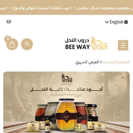
سل مفحوصة ومختومة بشكل منفصل •
• جرب بكجاتنا المميزة للتوفير والتنوع •
• جر
English
0
الصفحة الرئيسية
>
العرض الشهري