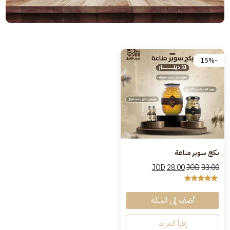
-15%
بكج سوبر مناعة
JOD
28.00
JOD
33.00
أضف إلى السلة
إقرأ المزيد