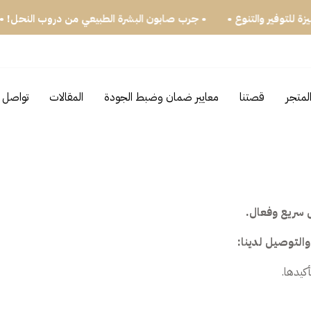
ميزة للتوفير والتنوع •
• جرب صابون البشرة الطبيعي من دروب النحل!
لمتجر
قصتنا
معايير ضمان وضبط الجودة
المقالات
تواصل م
 سريع وفعال.
التوصيل لدينا: