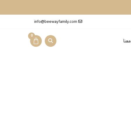
 •
info@beewayfamily.com
0
عنا