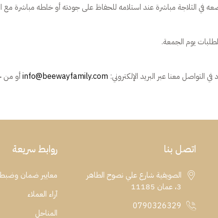
ضعه في الثلاجة مباشرة عند استلامه للحفاظ على جودته أو خلطه مباشرة مع 
لطلبات يوم الجمعة.
 التواصل معنا عبر البريد الإلكتروني:
info@beewayfamily.com
أو من خ
اتصل بنا
روابط سريعة
الصويفية شارع علي نصوح الطاهر
معايير ضمان وضبط 
3، عمان 11185
آراء العملاء
0790326329
المناحل